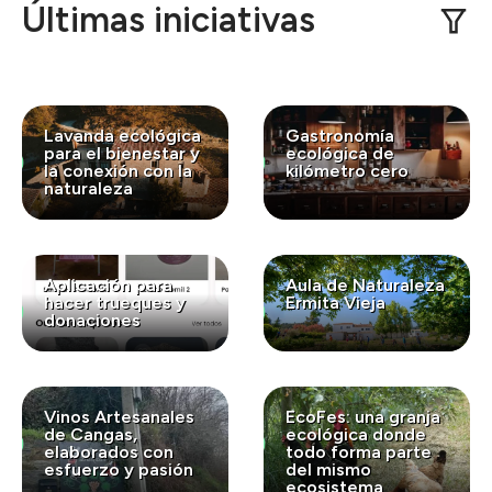
Últimas iniciativas
Lavanda ecológica
Gastronomía
para el bienestar y
ecológica de
la conexión con la
kilómetro cero
naturaleza
Aplicación para
Aula de Naturaleza
hacer trueques y
Ermita Vieja
donaciones
Vinos Artesanales
EcoFes: una granja
de Cangas,
ecológica donde
elaborados con
todo forma parte
esfuerzo y pasión
del mismo
ecosistema