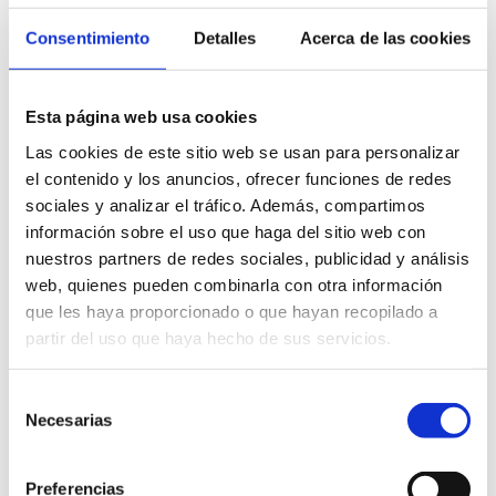
33
335
249
Consentimiento
Detalles
Acerca de las cookies
94
125
Listado
106
20
Esta página web usa cookies
A
B
C
G
H
J
L
M
N
O
P
S
T
V
Z
Las cookies de este sitio web se usan para personalizar
A Coruña
el contenido y los anuncios, ofrecer funciones de redes
sociales y analizar el tráfico. Además, compartimos
FESTIVAL MAR DE MARES: LIMPIAR EL MAR
información sobre el uso que haga del sitio web con
DESDE LAS ALTURAS, ACCIÓN EN PUNTA
nuestros partners de redes sociales, publicidad y análisis
HERMINIA
web, quienes pueden combinarla con otra información
#Medio ambiente seguro en nuestro cole
que les haya proporcionado o que hayan recopilado a
partir del uso que haya hecho de sus servicios.
Entre Os Ríos, la naturaleza, el agua, la piedra y
nuestro albariño son las señas de identidad de es
Selección
Casa Brandariz con la sostenibilidad y el respeto a la
naturaleza
Necesarias
de
consentimiento
HAZ DEPORTE POR EL PLANETA
Preferencias
MR del Río: Productos sin gluten