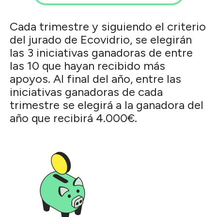
Jugando con las 3Rs
Cada trimestre y siguiendo el criterio
Aulas verdes
del jurado de Ecovidrio, se elegirán
Albacete
las 3 iniciativas ganadoras de entre
las 10 que hayan recibido más
Granja Ecológica Villada: Un Proyecto de Vida
apoyos. Al final del año, entre las
Sostenible en los Campos de Hellín
iniciativas ganadoras de cada
Agroturismo Granja Ecológica Villada: Aprende a ser
trimestre se elegirá a la ganadora del
granjero
año que recibirá 4.000€.
“Palabras Verdes: talleres de escritura ecológica en
Hellín y sus pedanías”
Albacete apadrina
Alicante
Tres mensajes en una botella - Un mar de iniciativas
Aprende de los más pequeños - Un mar de iniciativas
CHARLA EDUCACIÓN AMBIENTAL