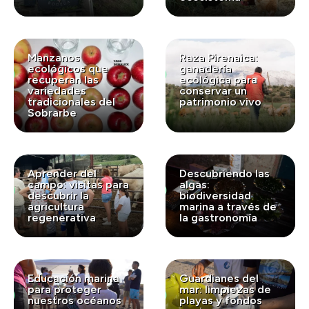
Manzanos
Raza Pirenaica:
ecológicos que
ganadería
recuperan las
ecológica para
variedades
conservar un
tradicionales del
patrimonio vivo
Sobrarbe
Aprender del
Descubriendo las
campo: visitas para
algas:
descubrir la
biodiversidad
agricultura
marina a través de
regenerativa
la gastronomía
Educación marina
Guardianes del
para proteger
mar: limpiezas de
nuestros océanos
playas y fondos