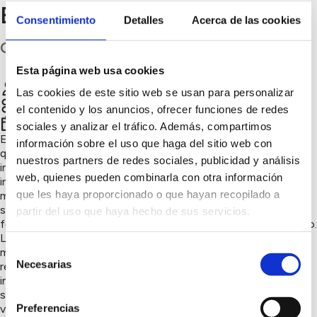
Enarbolando Córdoba
Consentimiento
Detalles
Acerca de las cookies
Córdoba
Esta página web usa cookies
EnArbolando Córdoba
Chatear
Las cookies de este sitio web se usan para personalizar
Sensibilización ambiental, Naturaleza y biodiversidad
el contenido y los anuncios, ofrecer funciones de redes
er
1
trimestre 2026
sociales y analizar el tráfico. Además, compartimos
El grupo Enarbolando Córdoba llevó a cabo una plantación
información sobre el uso que haga del sitio web con
que combinó biodiversidad y educación ambiental,
nuestros partners de redes sociales, publicidad y análisis
involucrando activamente a estudiantes y profesores de un
web, quienes pueden combinarla con otra información
instituto local. En esta actividad se sembraron 4 moreras, 5
que les haya proporcionado o que hayan recopilado a
majuelos y 10 lentiscos, seleccionados cuidadosamente por
su adaptabilidad al clima y su importancia ecológica para
partir del uso que haya hecho de sus servicios.
fomentar la fauna local y mejorar la calidad del entorno urbano.
La jornada permitió a los participantes conocer de primera
Selección
mano técnicas de plantación, cuidados posteriores y la
Necesarias
relevancia de cada especie en el ecosistema. Además, la
de
iniciativa promovió valores como el trabajo en equipo, la
consentimiento
sostenibilidad y el respeto por la naturaleza, fortaleciendo el
Preferencias
vínculo entre la comunidad educativa y el medio ambiente.