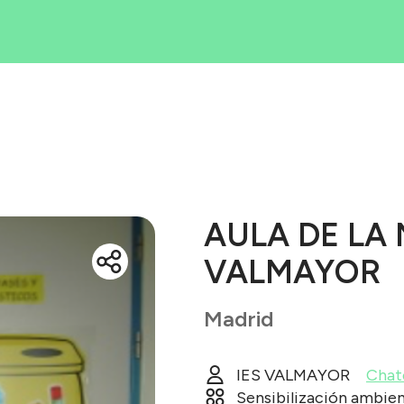
Iniciativas
rea tu iniciati
Blog
ué es Ecólatr
AULA DE LA
VALMAYOR
Madrid
IES VALMAYOR
Chat
Sensibilización ambien