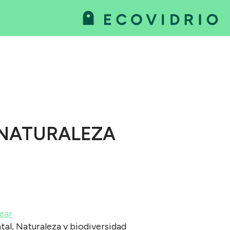
va
as
 NATURALEZA
ear
tal, Naturaleza y biodiversidad