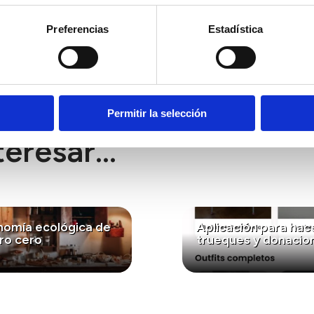
 realizar diferentes actuaciones: creación de zonas ver
ca como ecosistema acuático y de anfibios,...), cuidado
Preferencias
Estadística
lado, …) trabajo de conciencia ecológica desde las tutor
de plantas con nombre científico binominal, exposicione
ldes de huellas de animales de la zona…) puesta en marc
pájaros, puesta en marcha de un acuario, huerto urbano 
Permitir la selección
eresar...
nomía ecológica de
Aplicación para hac
ro cero
trueques y donacio