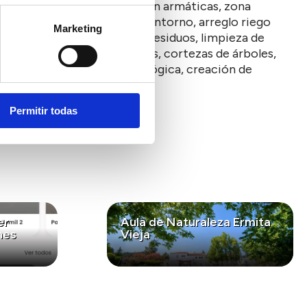
des dentro del IES (plantación armáticas, zona
 del entorno (limpieza del entorno, arreglo riego
Marketing
ías del IES (separación de residuos, limpieza de
s puntuales de hongos y setas, cortezas de árboles,
ha de una estación meteorológica, creación de
y exposiciones diversas.
Permitir todas
er
Aula de Naturaleza Ermita
nes
Vieja