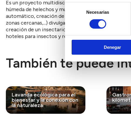
Es un proyecto multidisciplinar, donde está previsto
Selección
húmeda de helechos y musgos, realización de una char
Necesarias
de
automático, creación de papeleras con material recic
consentimiento
zonas cercanas,...) divulgación científica (carteles 
creación de un insectario, y osarios, creación de mo
hoteles para insectos y refugios para murciélagos y 
Denegar
También te puede int
Lavanda ecológica para el
Gastro
bienestar y la conexión con
kilómet
la naturaleza