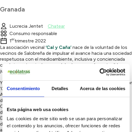
Granada
Lucrecia Jentet
Chatear
Consumo responsable
er
1
trimestre 2022
La asociación vecinal
‘Cal y Caña’
nace de la voluntad de los
vecinos de Salobreña de impulsar el avance hacia una sociedad
respetuosa con el medioambiente, inclusiva y concienciada
con la importancia de un modelo de economía sostenible,
justo y ético.
Y en esta línea, se lleva a cabo el ‘Ecomercado’, organizado por
‘Cal y Caña’, junto con la colaboración de la Red
Consentimiento
Detalles
Acerca de las cookies
Agroecológica de Granada (RAG), se celebra el segundo
domingo de cada mes, en la Plaza de las Rosas, en Salobreña,
Granada. Este pretende dar visibilidad y acercar a los vecinos
Esta página web usa cookies
de Salobreña la producción ecológica local y de cercanía.
Dando así, también, la oportunidad a productores y artesanos
Las cookies de este sitio web se usan para personalizar
de la zona de dar a conocer sus productos; así como a
el contenido y los anuncios, ofrecer funciones de redes
asociaciones dedicadas al ámbito social o medioambiental, de