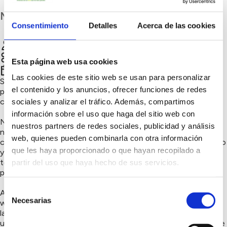
Madrid
Consentimiento
Detalles
Acerca de las cookies
Herbolario la Vid
Chatear
Consumo responsable
Esta página web usa cookies
4º trimestre 2022
Las cookies de este sitio web se usan para personalizar
Somo tienda ecológica y herbolario, comercializamos
el contenido y los anuncios, ofrecer funciones de redes
productos frescos, de proximidad y además tenemos
cosmética bio y natural.
sociales y analizar el tráfico. Además, compartimos
información sobre el uso que haga del sitio web con
Nuestro mobiliario está hecho con materiales reutilizables y
nuestros partners de redes sociales, publicidad y análisis
naturales como es la madera. Para que los clientes realicen la
web, quienes pueden combinarla con otra información
compra, tenemos cestas de mimbre en lugar de las de plástico
que les haya proporcionado o que hayan recopilado a
y para que nuestros clientes se lleven la compra a casa
tenemos boslas de papel, reduciendo así el consumo de
partir del uso que haya hecho de sus servicios.
plásticos.
Selección
Además, puedes hacer la compra a través de nuestra página
Necesarias
de
web sin tener que moverte de casa. Así también se disminuye
la huella al hacer un solo viaje con varias compras y al utilizar
consentimiento
un medio de transporte más amistoso con el Medio Ambiente