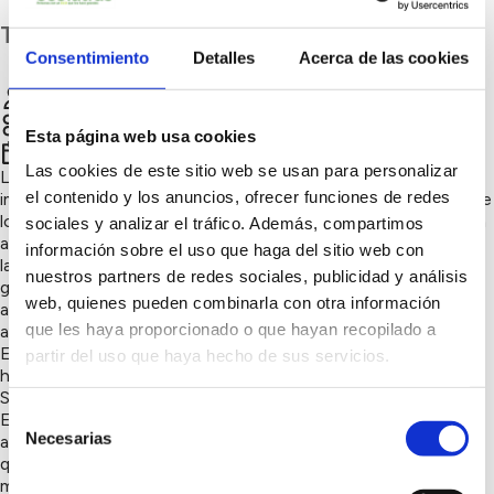
Toledo
Consentimiento
Detalles
Acerca de las cookies
JOSE MIGUEL ESCALERA PECCI
Chatear
Esta página web usa cookies
er
1
trimestre 2018
Las cookies de este sitio web se usan para personalizar
Lo primero, concienciar a todos los que nos visitan de lo
el contenido y los anuncios, ofrecer funciones de redes
importante que es cuidar el medio, y al menos dejarlo igual que
lo encontramos, nunca peor, en el término existe una Dehesa
sociales y analizar el tráfico. Además, compartimos
a la que los habitantes no van, por no conocer con exactitud
información sobre el uso que haga del sitio web con
las posibilidades, de modo que hemos realizado rutas, con
nuestros partners de redes sociales, publicidad y análisis
grupos para enseñarles los caminos, los distintos tipos de
web, quienes pueden combinarla con otra información
aprovechamiento de la Dehesa, ovino, pastos, cinegética,
que les haya proporcionado o que hayan recopilado a
apicultura, Huerto Solar...
Es un Plan de Educación ambiental en un pueblo de 600
partir del uso que haya hecho de sus servicios.
habitantes y con una Dehesa Boyal de 650 has.
Se realizan actividades.
Selección
Es un Plan de Educación ambiental con un calendario de
Necesarias
actividades, para que los habitantes del pueblo y todo el que
de
quiera pueda aprender sobre como respetar y mantener el
consentimiento
medio ambiente.