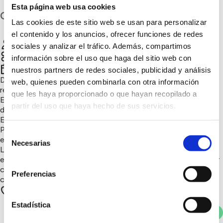
Esta página web usa cookies
Cáceres
Las cookies de este sitio web se usan para personalizar
el contenido y los anuncios, ofrecer funciones de redes
CI Tajo Internacional
Chatear
sociales y analizar el tráfico. Además, compartimos
información sobre el uso que haga del sitio web con
4º trimestre 2018
nuestros partners de redes sociales, publicidad y análisis
Dar a conocer la importancia para el medio ambiente de
web, quienes pueden combinarla con otra información
reciclar correctamente el vidrio.
que les haya proporcionado o que hayan recopilado a
Exposición de ecovidrio en el Centro de Interpretación,
partir del uso que haya hecho de sus servicios.
donde los visitantes pueden aprender mucho sobre el vidrio.
En horario del Centro de Interpretación, los visitantes del
Parque Natural, pueden disfrutar de esta exposición, donde
Selección
explica:
Necesarias
de
La historia del vidrio, la cadena del reciclado, como funciona
consentimiento
en Extremadura. Y algunos datos y consejos de como reciclar
correctamente el vidrio, sin confundirlo con otros materiales
Preferencias
como el cristal o la porcelana.
52 apoyos
Estadística
Votar