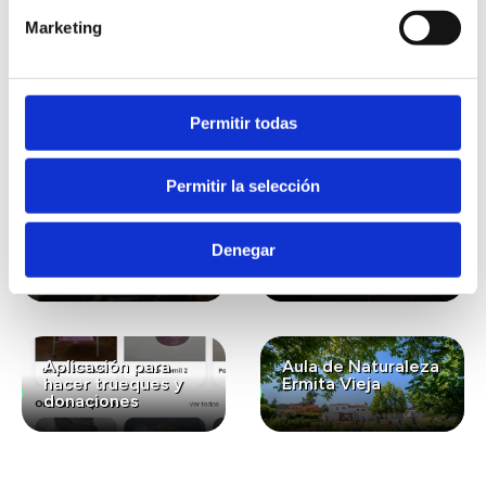
Marketing
También te puede
interesar...
Permitir todas
Permitir la selección
Lavanda ecológica
Gastronomía
para el bienestar y
ecológica de
Denegar
la conexión con la
kilómetro cero
naturaleza
Aplicación para
Aula de Naturaleza
hacer trueques y
Ermita Vieja
donaciones