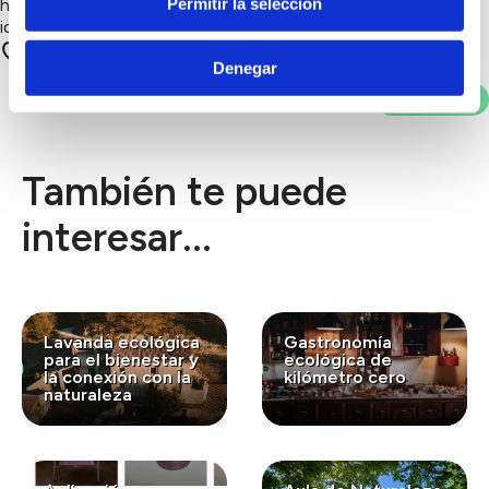
Permitir la selección
https://drive.google.com/open?
id=1W8jzWdsLJnDty2aZ1UWRZn1yWE3PyCRd
27 apoyos
Denegar
Votar
También te puede
interesar...
Lavanda ecológica
Gastronomía
para el bienestar y
ecológica de
la conexión con la
kilómetro cero
naturaleza