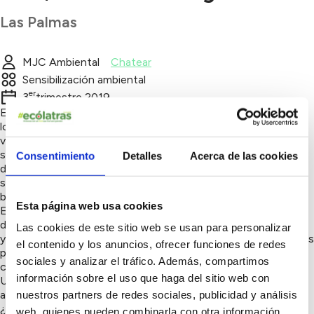
Las Palmas
MJC Ambiental
Chatear
Sensibilización ambiental
er
3
trimestre 2019
El objetivo general de esta propuesta es la concienciación de
los más jóvenes de las islas Canarias para recuperación de los
valores de ahorro de recursos hídricos y la concienciación
sobre la importancia del agua. Los objetivos específicos se
Consentimiento
Detalles
Acerca de las cookies
definen como los siguientes: OE1. Visibilizar el problema que
supone la escasez de recursos hídricos. OE2. Promover
buenas prácticas ambientales. OE3. Implicar a los Centros
Esta página web usa cookies
Educativos incluyendo: profesorado, a alumnado y familiares
de los mismos, en una educación responsable con el entorno
Las cookies de este sitio web se usan para personalizar
y sostenible. OE4. Aumentar la sensibilidad ambiental de los/as
el contenido y los anuncios, ofrecer funciones de redes
participantes. OE5. Fomentar el uso de instrumentos
sociales y analizar el tráfico. Además, compartimos
culturales para la educación en valores.
información sobre el uso que haga del sitio web con
Una obra de teatro musical que trata sobre la importancia del
agua y la necesidad de su conservación y protección
nuestros partners de redes sociales, publicidad y análisis
¿Te imaginas nuestro planeta sin agua? Esta es la historia que
web, quienes pueden combinarla con otra información