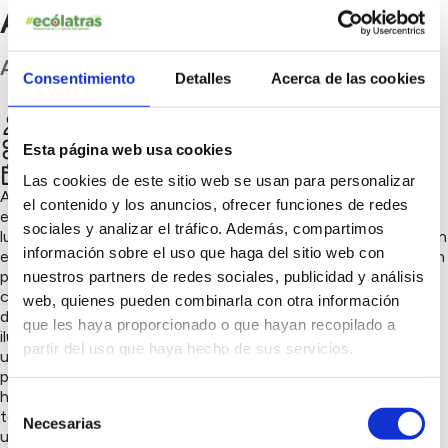
Almería
Almería
Consentimiento
Detalles
Acerca de las cookies
Asociación Astronómica y Cultural “Orión”
Chatear
Naturaleza y biodiversidad, Innovación sostenible
Esta página web usa cookies
4º trimestre 2024
Las cookies de este sitio web se usan para personalizar
A través del proyecto "Star4all" se lleva a cabo un análisis y
el contenido y los anuncios, ofrecer funciones de redes
evaluación del cielo, midiendo mediante un fotómetro la
sociales y analizar el tráfico. Además, compartimos
luminosidad del brillo del fondo de cielo existente y la variacion
información sobre el uso que haga del sitio web con
en magnitudes del brillo de este. En la Asociación Orión, están
preocupados por cómo ha ido variando esta contaminación
nuestros partners de redes sociales, publicidad y análisis
con el paso del tiempo, dado que está aumentando a causa
web, quienes pueden combinarla con otra información
de la dispersión y reflexión de la luz procedente de la
que les haya proporcionado o que hayan recopilado a
iluminación artificial. Como consecuencias, tenemos, no solo
partir del uso que haya hecho de sus servicios.
un despilfarro económinco en gasto para la aluminación
pública, sino que puede afectar a los ciclos circadianos de los
humanos, y en los ciclos biológicos de los seres vivos, sobre
Selección
todo de las aves. Además, están colaborando con
Necesarias
de
universidades para darle voz a este problema medioambiental.