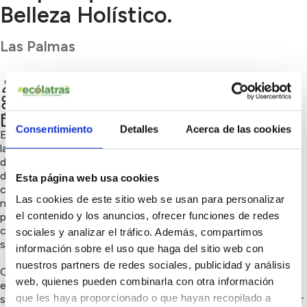
Belleza Holístico.
Las Palmas
Marta Pérez
Chatear
Sensibilización ambiental, Consumo responsable
4º trimestre 2022
Consentimiento
Detalles
Acerca de las cookies
Ecopeluquería Las Palmas, conocida por MPGpeluqueros, de
la mano de la estilista Marta I.Pérez de la Guardia, profesional
del sector de la Imagen personal, dedicada desde el año 1989
da inicio a su trayectoria, con formaciones variadas, pasa por
Esta página web usa cookies
ciclos evolutivos que la llevan a integrar en la salud física un
Las cookies de este sitio web se usan para personalizar
nuevo estilo de vida, apostando así en el año 2012, siendo
el contenido y los anuncios, ofrecer funciones de redes
pionera en Cran Canaria de la primera peluquería ecológica y
consciente con el respeto al cuidado del planeta y la
sociales y analizar el tráfico. Además, compartimos
sostenibilidad.
información sobre el uso que haga del sitio web con
nuestros partners de redes sociales, publicidad y análisis
Ofrece servicios más personalizados con mujeres
web, quienes pueden combinarla con otra información
embarazadas, personas alérgicas o con problemáticas en la
que les haya proporcionado o que hayan recopilado a
salud. Haciendo uso de envases PED (reciclable) decide hacer