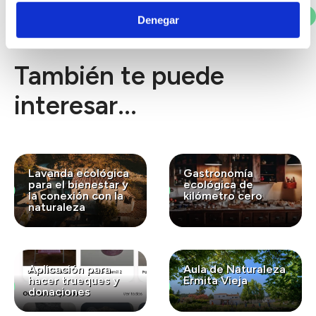
Votar
Denegar
También te puede
interesar...
Lavanda ecológica
Gastronomía
para el bienestar y
ecológica de
la conexión con la
kilómetro cero
naturaleza
Aplicación para
Aula de Naturaleza
hacer trueques y
Ermita Vieja
donaciones