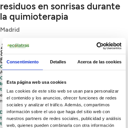
residuos en sonrisas durante
la quimioterapia
Madrid
Ayúdame3D
Chatear
Soluciones circulares, Innovación sostenible
er
1
trimestre 2026
Consentimiento
Detalles
Acerca de las cookies
Circular3D
es un proyecto de reciclaje impulsado por
Ayúdame3D que convierte plástico que ya no sirve en
Chemobox
, unas
cajas impresas en 3D que cubren las
Esta página web usa cookies
bolsas de quimioterapia de niños y niñas durante su
tratamiento.
Están diseñadas con colores y personajes
Las cookies de este sitio web se usan para personalizar
elegidos por cada niño o niña, transformando algo frío y
el contenido y los anuncios, ofrecer funciones de redes
médico en algo más amable y cercano.
sociales y analizar el tráfico. Además, compartimos
información sobre el uso que haga del sitio web con
Detrás de cada Chemobox hay plástico reciclado, pero
también hay un niño o una niña enfrentándose a un
nuestros partners de redes sociales, publicidad y análisis
tratamiento duro y largo. Gracias a estas cajas, el suero
web, quienes pueden combinarla con otra información