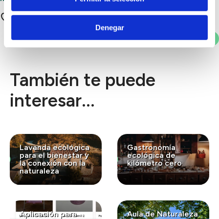
34 apoyos
Denegar
Votar
También te puede
interesar...
Lavanda ecológica
Gastronomía
para el bienestar y
ecológica de
la conexión con la
kilómetro cero
naturaleza
Aplicación para
Aula de Naturaleza