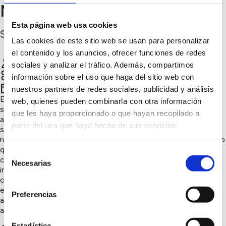
Miranda
Esta página web usa cookies
S.C. Tenerife
Las cookies de este sitio web se usan para personalizar
el contenido y los anuncios, ofrecer funciones de redes
Jessica Perez perez
Chatear
sociales y analizar el tráfico. Además, compartimos
Sensibilización ambiental, Naturaleza y biodiversidad
información sobre el uso que haga del sitio web con
4º trimestre 2025
nuestros partners de redes sociales, publicidad y análisis
En nuestro colegio contamos con un huerto ecológico que
web, quienes pueden combinarla con otra información
sirve como espacio de aprendizaje activo y sostenible. El
que les haya proporcionado o que hayan recopilado a
alumnado participa en todas las etapas: prepara la tierra,
partir del uso que haya hecho de sus servicios.
siembra, riega y cuida las plantas siguiendo prácticas
respetuosas con el medioambiente, sin uso de químicos, dado
que usamos nuestro propio compost. Este huerto permite
Selección
comprender de forma práctica el origen de los alimentos, la
Necesarias
de
importancia de la biodiversidad y el valor del trabajo
consentimiento
colaborativo. Además, los productos cosechados se utilizan
en proyectos educativos y actividades comunitarias. Todo
Preferencias
ayuda a la crear conciencia sobre el cuidado del medio
ambiente y la sostenibilidad.
Estadística