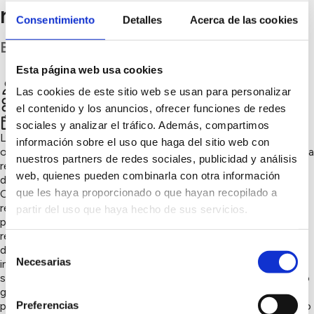
reducir envases
Consentimiento
Detalles
Acerca de las cookies
Badajoz
Esta página web usa cookies
FUNDACION JOSE MANUEL CALDERON
Chatear
Las cookies de este sitio web se usan para personalizar
Consumo responsable
el contenido y los anuncios, ofrecer funciones de redes
2º trimestre 2021
sociales y analizar el tráfico. Además, compartimos
La fundación José Manuel Calderón tine como uno de sus
información sobre el uso que haga del sitio web con
objetivos la educación en valores, el cuidado por el planeta y la
nuestros partners de redes sociales, publicidad y análisis
responsabilidad ambiental. En nuestro Campus de verano
web, quienes pueden combinarla con otra información
donde conviven más de 100 niños,( este año por la situación
que les haya proporcionado o que hayan recopilado a
COVID nos ajustaremos a las medidas de seguridad,
retomando la actividad con normalidad cuando la situación lo
partir del uso que haya hecho de sus servicios.
permita), uno de nuestras iniciativas de sostenibilidad será la
reducción de envases de botellas de agua. Para ello, llevamos
Selección
dos años en el diseño de medidas que lo permitan. La
Necesarias
instalación de bidones de agua( 200 litros), es una gran
de
solución para que los niños y niñas reutilicen sus botellas y no
consentimiento
generar tanto consumo de envases. Estos bidones ya se han
Preferencias
probado en competiciones deportivas en Extremadura dando