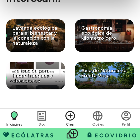
Lavanda ecológica
Gastronomía
para el bienestar y
ecológica de
la conexión con la
kilómetro cero
naturaleza
Aplicación para
Aula de Naturaleza
hacer trueques y
Ermita Vieja
donaciones
Iniciativas
Blog
Crea
Qué es
Perfil