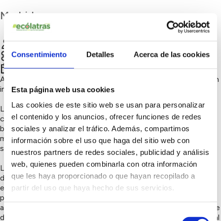
Madrid
Julia Llorente
Chatear
Consentimiento
Detalles
Acerca de las cookies
Sensibilización ambiental, Naturaleza y biodiversidad
er
1
trimestre 2026
A lo largo de todo el curso realizamos tres actividades de gran
impacto sobre el medio ambiente:
Esta página web usa cookies
Las cookies de este sitio web se usan para personalizar
La primera consiste en la realización de una charla taller en
el contenido y los anuncios, ofrecer funciones de redes
colaboración con ARBA la asociación para la recuperación del
bosque autóctono. Nos hablan de la importancia de la labor
sociales y analizar el tráfico. Además, compartimos
medioambiental en nuestro entorno y realizamos los
información sobre el uso que haga del sitio web con
semilleros de los futuros árboles.
nuestros partners de redes sociales, publicidad y análisis
web, quienes pueden combinarla con otra información
La segunda esa localización y la plantación de los plantones
que les haya proporcionado o que hayan recopilado a
de arbustos y árboles del curso anterior, los cuales hemos
estado cuidando a lo largo de todo el año, en nuestro
partir del uso que haya hecho de sus servicios.
pequeño jardín y algunos en su casa. Simultáneamente los
alumnos realizan un trabajo cooperativo sobre el uso que se le
Selección
daba a la zona donde vamos a plantar y el uso que tiene actual