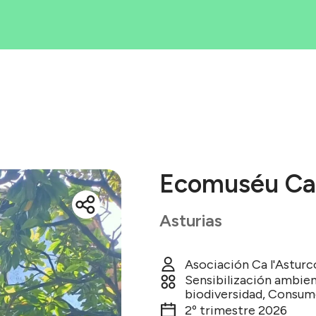
Iniciativas
rea tu iniciati
Blog
ué es Ecólatr
Ecomuséu Ca 
Asturias
Asociación Ca l'Astur
Sensibilización ambient
biodiversidad, Consum
2º trimestre 2026