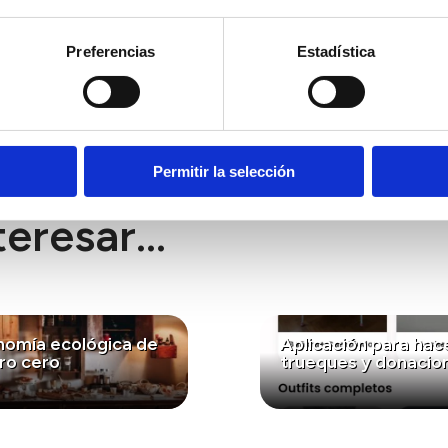
os en 2025
como iniciativa envolvente de las diferentes 
tana de la Foncalada, 1991
),
y la conservación de razas 
Preferencias
Estadística
reo a partir de 2015, etc...
con los valores ambientales y culturales del territori
e residencia artística de la chilena Carolina Zenteno o l
Permitir la selección
eresar...
nomía ecológica de
Aplicación para hac
ro cero
trueques y donacio