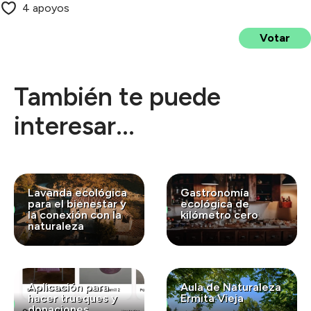
4 apoyos
Votar
También te puede
interesar...
Lavanda ecológica
Gastronomía
para el bienestar y
ecológica de
la conexión con la
kilómetro cero
naturaleza
Aplicación para
Aula de Naturaleza
hacer trueques y
Ermita Vieja
donaciones