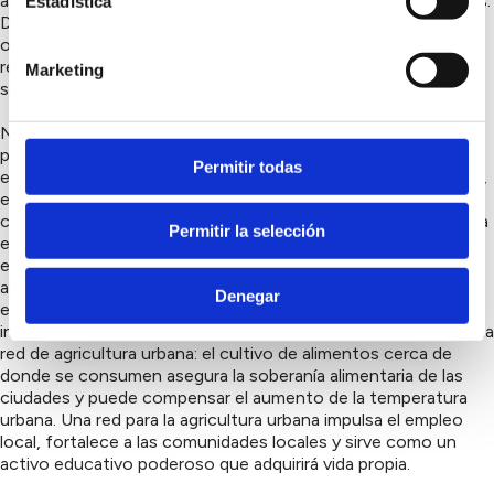
asegura aún más la soberanía alimentaria en entornos urbanos.
Estadística
Del mismo modo, la recolección de agua de lluvia debería ser
otra prioridad en este momento, ya que las superficies duras
recolectan grandes cantidades de agua que terminan en el
Marketing
sistema de alcantarillado sin poder ser reaprovechadas.
Nuestras soluciones pasan por: crear centros de innovación
para la enseñanza y transmisión de habilidades en
Permitir todas
ecoeducación: los ciudadanos, los agricultores, los docentes,
el personal administrativo y las empresas pueden recibir
capacitación para adaptarse y prepararse colectivamente para
Permitir la selección
el cambio climático a través de espacios de cocreación y
experimentación con agricultura regenerativa, producción de
alimentos y bioconstrucción sostenible. Los centros de
Denegar
ecoeducación en todo el mundo sirven como modelos
inspiradores y socios para las iniciativas locales. Establecer una
red de agricultura urbana: el cultivo de alimentos cerca de
donde se consumen asegura la soberanía alimentaria de las
ciudades y puede compensar el aumento de la temperatura
urbana. Una red para la agricultura urbana impulsa el empleo
local, fortalece a las comunidades locales y sirve como un
activo educativo poderoso que adquirirá vida propia.