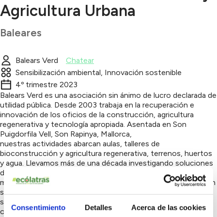
Agricultura Urbana
Baleares
Balears Verd
Chatear
Sensibilización ambiental, Innovación sostenible
4º trimestre 2023
Balears Verd es una asociación sin ánimo de lucro declarada de
utilidad pública. Desde 2003 trabaja en la recuperación e
innovación de los oficios de la construcción, agricultura
regenerativa y tecnología apropiada. Asentada en Son
Puigdorfila Vell, Son Rapinya, Mallorca,
nuestras actividades abarcan aulas, talleres de
bioconstrucción y agricultura regenerativa, terrenos, huertos
y agua. Llevamos más de una década investigando soluciones
de tecnología apropiada, de sencilla implementación, y uso de
materiales y recursos locales en los sectores de construcción
sostenible, agua, biomasa, energía y agroecología. Identifica
soluciones y procedimientos adaptados a nuestro rango
Consentimiento
Detalles
Acerca de las cookies
climático y ofrece experiencia contrastada en formación y