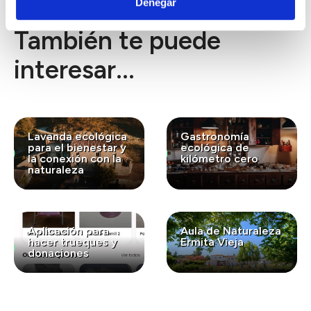
Denegar
También te puede
interesar...
Lavanda ecológica
Gastronomía
para el bienestar y
ecológica de
la conexión con la
kilómetro cero
naturaleza
Aplicación para
Aula de Naturaleza
hacer trueques y
Ermita Vieja
donaciones