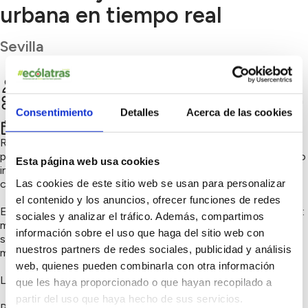
urbana en tiempo real
Sevilla
Cristina Martín Ruiz
Chatear
Soluciones circulares, Consumo responsable, Innovación
sostenible
Consentimiento
Detalles
Acerca de las cookies
2º trimestre 2026
ReUseCity es una aplicación web que permite a cualquier
persona publicar y localizar objetos reutilizables en su entorno
Esta página web usa cookies
inmediato, especialmente aquellos que se dejan junto a
Las cookies de este sitio web se usan para personalizar
contenedores o en la vía pública.
el contenido y los anuncios, ofrecer funciones de redes
El proyecto surge para dar respuesta a un problema cotidiano:
sociales y analizar el tráfico. Además, compartimos
muchos objetos en buen estado se convierten en residuo
información sobre el uso que haga del sitio web con
simplemente porque nadie sabe que están disponibles en ese
nuestros partners de redes sociales, publicidad y análisis
momento.
web, quienes pueden combinarla con otra información
La plataforma permite:
que les haya proporcionado o que hayan recopilado a
partir del uso que haya hecho de sus servicios.
Publicar avisos con foto y ubicación en pocos segundos