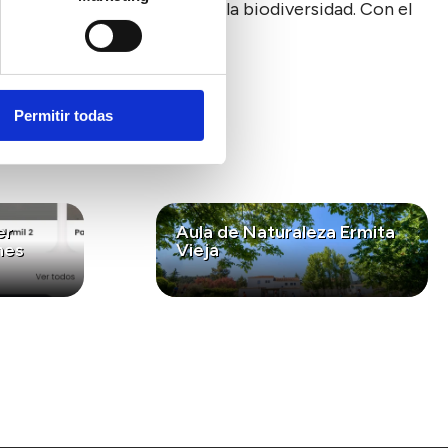
o ecosistemas y fomentando la biodiversidad. Con el
eza.
Permitir todas
er
Aula de Naturaleza Ermita
nes
Vieja