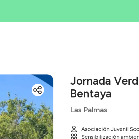
Iniciativas
rea tu iniciati
Blog
ué es Ecólatr
Jornada Verd
Bentaya
Las Palmas
Asociación Juvenil Sc
Sensibilización ambien