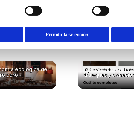
especies invasoras en el terreno de Arucas, recuperand
ación ambiental y el compromiso activo con la natural
eresar...
Permitir la selección
nomía ecológica de
Aplicación para hac
ro cero
trueques y donacio