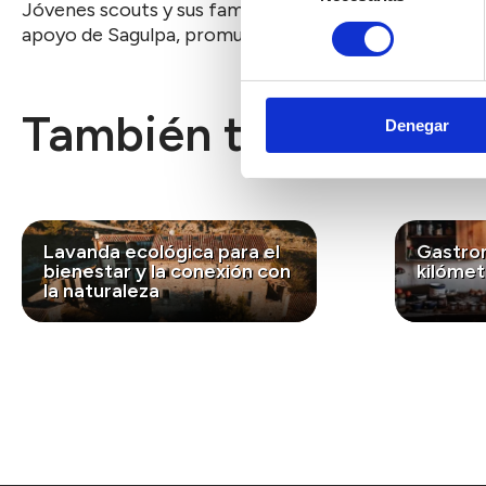
Jóvenes scouts y sus familias se unen para eliminar 
consentimiento
apoyo de Sagulpa, promueven la cooperación, la educ
También te puede int
Denegar
Lavanda ecológica para el
Gastro
bienestar y la conexión con
kilómet
la naturaleza