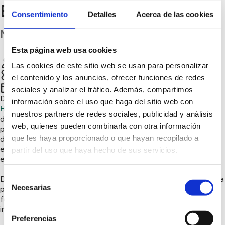
Educativa
Consentimiento
Detalles
Acerca de las cookies
Madrid
Esta página web usa cookies
Fundación Renovables
Chatear
Las cookies de este sitio web se usan para personalizar
Sensibilización ambiental, Innovación sostenible
el contenido y los anuncios, ofrecer funciones de redes
2º trimestre 2024
sociales y analizar el tráfico. Además, compartimos
Desde la
Fundación Renovables
y en colaboración con
información sobre el uso que haga del sitio web con
Happy Learning
estamos llevando a cabo un concurso
nuestros partners de redes sociales, publicidad y análisis
dirigido a docentes de todas las etapas educativas y a
web, quienes pueden combinarla con otra información
profesionales del sector energético y ambiental, en el marco
que les haya proporcionado o que hayan recopilado a
del
proyecto Rec4Ren
, un repositorio gratuito de recursos
educativos y actividades para las diferentes etapas
partir del uso que haya hecho de sus servicios.
educativas: https://rec4ren.org/
Selección
Desde el 8 de abril hasta el 29 de mayo, puedes participar en la
Necesarias
primera edición del concurso
Innovación Educativa
para
de
fomentar la creación de materiales de calidad, actualizados e
consentimiento
innovadores, que inspiren a las nuevas generaciones.
Preferencias