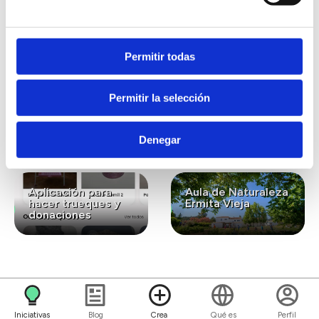
interesar...
Permitir todas
Lavanda ecológica
Gastronomía
Permitir la selección
para el bienestar y
ecológica de
la conexión con la
kilómetro cero
naturaleza
Denegar
Aplicación para
Aula de Naturaleza
hacer trueques y
Ermita Vieja
donaciones
Iniciativas
Blog
Crea
Qué es
Perfil