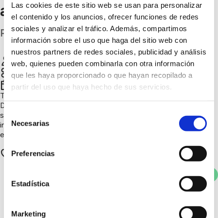
Las cookies de este sitio web se usan para personalizar
atlántica
el contenido y los anuncios, ofrecer funciones de redes
sociales y analizar el tráfico. Además, compartimos
Pontevedra
información sobre el uso que haga del sitio web con
nuestros partners de redes sociales, publicidad y análisis
Lagar de Costa
Chatear
web, quienes pueden combinarla con otra información
que les haya proporcionado o que hayan recopilado a
4º trimestre 2025
partir del uso que haya hecho de sus servicios.
Tercera generación de viticultores que elaboran Albariño con
D.O. Rías Baixas desde hace más de un siglo. Viñedos
Selección
sostenibles frente al mar, producción propia, premios
Necesarias
internacionales y prácticas agrícolas respetuosas con el
de
entorno y las tradiciones.
consentimiento
0 apoyos
Preferencias
Votar
Estadística
También te puede
Marketing