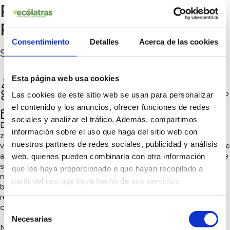
RESIDUOS, CUIDANDO EL
PLANETA 🌱
Consentimiento
Detalles
Acerca de las cookies
Sevilla
Esta página web usa cookies
4eco Sevilla
Chatear
Sensibilización ambiental, Soluciones circulares, Consumo
Las cookies de este sitio web se usan para personalizar
responsable, Innovación sostenible
el contenido y los anuncios, ofrecer funciones de redes
er
1
trimestre 2026
sociales y analizar el tráfico. Además, compartimos
En 4eco Sevilla trabajamos cada día para ofrecer productos
información sobre el uso que haga del sitio web con
zero waste que nos permitan reducir al máximo los residuos y
nuestros partners de redes sociales, publicidad y análisis
vivir de forma más sostenible. Seleccionamos cuidadosamente
artículos reutilizables, a granel, compostables o duraderos que
web, quienes pueden combinarla con otra información
sustituyen los productos de un solo uso que suelen llenar
que les haya proporcionado o que hayan recopilado a
nuestros hogares. Cada vez que rellenamos envases, usamos
partir del uso que haya hecho de sus servicios.
bolsas de tela, elegimos cosmética sólida o utensilios
reutilizables, estamos evitando que plástico y materiales
contaminantes acaben en vertederos o mares.
Selección
Necesarias
de
Nos sentimos orgullosos de acompañar a nuestra comunidad