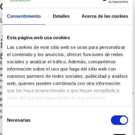
CEIP César Manrique Cabrera
Consentimiento
Detalles
Acerca de las cookies
Las Palmas
CEIP César Manrique Cabrera
Chatear
Esta página web usa cookies
Soluciones circulares, Naturaleza y biodiversidad,
Las cookies de este sitio web se usan para personalizar
Consumo responsable
el contenido y los anuncios, ofrecer funciones de redes
4º trimestre 2025
sociales y analizar el tráfico. Además, compartimos
El CEIP César Manrique Cabrera cuenta con una compostera
escolar donde el alumnado transforma restos orgánicos en
información sobre el uso que haga del sitio web con
abono natural. Dentro del proyecto "Crea tu compost" los
nuestros partners de redes sociales, publicidad y análisis
niños y niñas participan en charlas y prácticas sobre
web, quienes pueden combinarla con otra información
compostaje doméstico. Los alumnos de 5º de primaria
que les haya proporcionado o que hayan recopilado a
participan y realizan parte del compost, aprendiendo de forma
partir del uso que haya hecho de sus servicios.
práctica cómo funciona el proceso. Además, talleres con
expertos externos enseñan a mezclar, airear y aplicar el
compost en el huerto. Una experiencia educativa que une
Selección
sostenibilidad, trabajo en equipo y cuidado del entorno.
Necesarias
de
consentimiento
Participa y aporta tus restos orgánicos: juntos convertimos