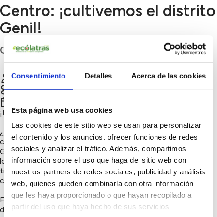
Centro: ¡cultivemos el distrito
Genil!
Granada
Consentimiento
Detalles
Acerca de las cookies
Nicolás Gemio Ruiz
Chatear
Naturaleza y biodiversidad, Consumo responsable
2º trimestre 2021
Esta página web usa cookies
¡Hola! 🌻
Las cookies de este sitio web se usan para personalizar
¿Os imagináis poder disfrutar de un oásis verde debajo de
el contenido y los anuncios, ofrecer funciones de redes
casa? Desde la asociación juvenil de huertos urbanos de
sociales y analizar el tráfico. Además, compartimos
Granada estamos haciendo todo lo posible por democratizar
información sobre el uso que haga del sitio web con
los huertos urbanos y acelerar la trasición a la ecología a
través de actividades de concienciación y proyectos
nuestros partners de redes sociales, publicidad y análisis
ciudadanos ambiciosos.
web, quienes pueden combinarla con otra información
que les haya proporcionado o que hayan recopilado a
Esta vez nos hemos puesto como objetivo el distrito Genil,
partir del uso que haya hecho de sus servicios.
donde queremos materializar un maravilloso huerto