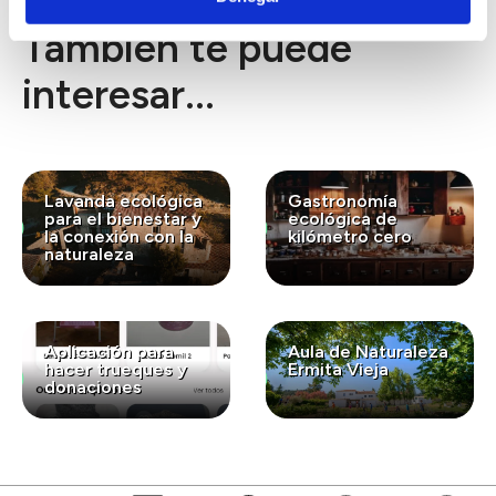
También te puede
interesar...
Lavanda ecológica
Gastronomía
para el bienestar y
ecológica de
la conexión con la
kilómetro cero
naturaleza
Aplicación para
Aula de Naturaleza
hacer trueques y
Ermita Vieja
donaciones