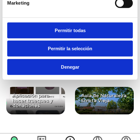
Marketing
También te puede
interesar...
Permitir todas
Permitir la selección
Lavanda ecológica
Gastronomía
para el bienestar y
ecológica de
la conexión con la
kilómetro cero
Denegar
naturaleza
Aplicación para
Aula de Naturaleza
hacer trueques y
Ermita Vieja
donaciones