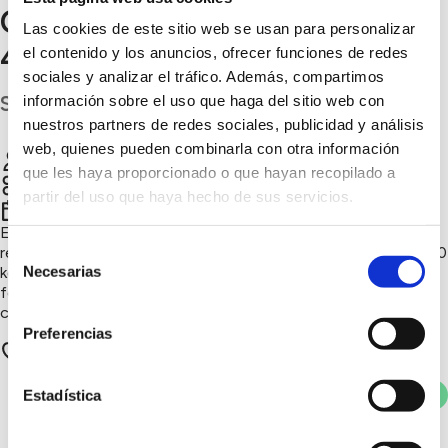
Cero - Grupo Scout Anambro
Las cookies de este sitio web se usan para personalizar
446
el contenido y los anuncios, ofrecer funciones de redes
sociales y analizar el tráfico. Además, compartimos
S.C. Tenerife
información sobre el uso que haga del sitio web con
nuestros partners de redes sociales, publicidad y análisis
web, quienes pueden combinarla con otra información
Grupo Scout Anambro
Chatear
que les haya proporcionado o que hayan recopilado a
partir del uso que haya hecho de sus servicios.
4º trimestre 2025
El Grupo Scout Anambro 446 realiza una campaña de
Selección
recogida y separación de residuos, logrando reciclar más de 50
Necesarias
kg de basura. La iniciativa reduce el impacto ambiental,
de
fomenta la responsabilidad ecológica y fortalece el
consentimiento
compromiso comunitario del grupo.
Preferencias
1 apoyos
Votar
Estadística