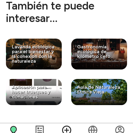
También te puede
interesar...
Lavanda ecológica
Gastronomía
para el bienestar y
ecológica de
la conexión con la
kilómetro cero
naturaleza
Aplicación para
Aula de Naturaleza
hacer trueques y
Ermita Vieja
donaciones