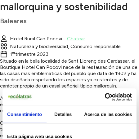
mallorquina y sostenibilidad
Baleares
Hotel Rural Can Pocovi
Chatear
Naturaleza y biodiversidad, Consumo responsable
er
1
trimestre 2023
Situado en la bella localidad de Sant Llorenç des Cardassar, el
Boutique Hotel Can Pocovi nace de la restauración de una de
las casas más emblemáticas del pueblo que data de 1902 y ha
sido diseñada respetando los espacios ya existentes y de
carácter propio de un casal señorial típico mallorquín.
Aménities: actualmente tenemos monodosis reciclables pero
este año ya nos vamos a cambiar disponensadores para
reducir uso de plástico.
Consentimiento
Detalles
Acerca de las cookies
Construcción sostenible: la casa es una casa antigua
tradicional de la zona, se ha reformado pero tampoco en
exceso. Al ser una casa mallorquina que tiene habitaciones
Esta página web usa cookies