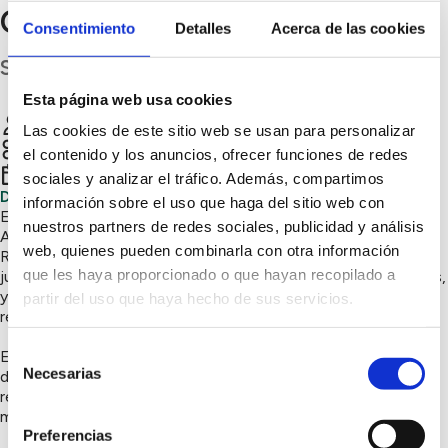
Cuidemos la Polinización
Consentimiento
Detalles
Acerca de las cookies
S.C. Tenerife
Esta página web usa cookies
IES Las Breñas
Chatear
Las cookies de este sitio web se usan para personalizar
Sensibilización ambiental, Naturaleza y biodiversidad
el contenido y los anuncios, ofrecer funciones de redes
4º trimestre 2025
sociales y analizar el tráfico. Además, compartimos
Día Mundial de las Abejas – Aulas de la Naturaleza
información sobre el uso que haga del sitio web con
El 20 de mayo, en el centro celebramos el Día Mundial de las
nuestros partners de redes sociales, publicidad y análisis
Abejas con el alumnado en nuestras Aulas de la Naturaleza.
web, quienes pueden combinarla con otra información
Realizamos talleres de plantación de flores polinizadoras,
que les haya proporcionado o que hayan recopilado a
juegos educativos sobre la vida de las abejas y otras especies,
y manualidades con materiales reciclados para construir
partir del uso que haya hecho de sus servicios.
refugios para insectos.
Selección
Estas actividades enseñan a los niños y niñas la importancia
Necesarias
de la polinización, fomentan hábitos sostenibles,
de
responsabilidad ambiental y respeto por la biodiversidad del
consentimiento
municipio.
Preferencias