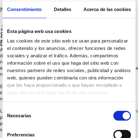
Madrid
Consentimiento
Detalles
Acerca de las cookies
Audiosendas
Chatear
Esta página web usa cookies
Sensibilización ambiental, Naturaleza y biodiversidad
Las cookies de este sitio web se usan para personalizar
2º trimestre 2026
el contenido y los anuncios, ofrecer funciones de redes
Audiosendas es una iniciativa para fomentar el conocimiento
del medio natural. Se trata de rutas autoguiadas mediante un
sociales y analizar el tráfico. Además, compartimos
recurso web que incluye un track GPS y paradas con audios
información sobre el uso que haga del sitio web con
explicativos, al estilo de una audioguía de museo pero en plena
nuestros partners de redes sociales, publicidad y análisis
naturaleza.
web, quienes pueden combinarla con otra información
que les haya proporcionado o que hayan recopilado a
El recorrido también se puede hacer en familia. Cada ruta
incluye un cuaderno imprimible con actividades para que los
partir del uso que haya hecho de sus servicios.
niños lo puedan rellenar por.el camino sin mirar a la pantalla
Selección
Una ruta de Audiosendas reúne los beneficios de una ruta con
Necesarias
de
paneles informativos y de una salida con monitor ambiental,
pero sin gasto en infraestructura, y cada cual puede hacerla a
consentimiento
su ritmo
Preferencias