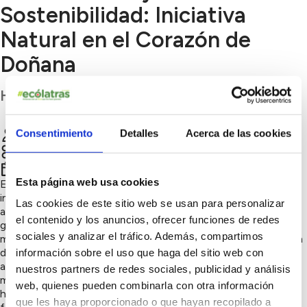
Sostenibilidad: Iniciativa
Natural en el Corazón de
Doñana
Huelva
Consentimiento
Detalles
Acerca de las cookies
Asociación el Burrito Feliz
Chatear
Naturaleza y biodiversidad
4º trimestre 2024
Esta página web usa cookies
El equipo “Mujeres por Doñana” ha lanzado una innovadora
iniciativa sostenible para la gestión ecológica de tierras
Las cookies de este sitio web se usan para personalizar
agrícolas en el entorno de Doñana, empleando burros y
el contenido y los anuncios, ofrecer funciones de redes
gansos en lugar de pesticidas para el control natural de
sociales y analizar el tráfico. Además, compartimos
malezas. En una finca ecológica de Huelva, estas mujeres han
diseñado un método de desbroce natural en el que los burros
información sobre el uso que haga del sitio web con
actúan como pastores que mantienen el crecimiento de
nuestros partners de redes sociales, publicidad y análisis
maleza bajo control, mientras los gansos limpian entre las
web, quienes pueden combinarla con otra información
hileras del viñedo, comiendo hierbas y fertilizando el suelo de
que les haya proporcionado o que hayan recopilado a