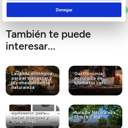
Votar
Denegar
También te puede
interesar...
Lavanda ecológica
Gastronomía
para el bienestar y
ecológica de
la conexión con la
kilómetro cero
naturaleza
Aplicación para
Aula de Naturaleza
hacer trueques y
Ermita Vieja
donaciones