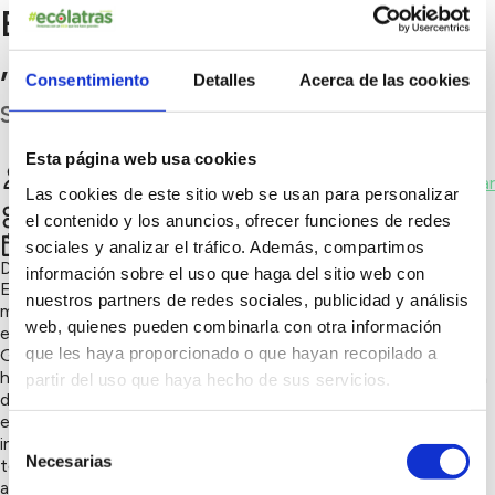
BARRANCO DE LA AZUCENA
, ARURE
Consentimiento
Detalles
Acerca de las cookies
S.C. Tenerife
Esta página web usa cookies
JOSE ANTONIO GUTIERREZ GRANDA
Chatear
GUTIERREZ GRANDA
Las cookies de este sitio web se usan para personalizar
Naturaleza y biodiversidad
el contenido y los anuncios, ofrecer funciones de redes
2º trimestre 2026
sociales y analizar el tráfico. Además, compartimos
Día y hora:
06/09/2026 09:00
información sobre el uso que haga del sitio web con
El Barranco de la Azucena en un enclave situado en el
nuestros partners de redes sociales, publicidad y análisis
municipio de Arure ,Valle Gran Rey, LA GOMERA, es un
web, quienes pueden combinarla con otra información
enclave que esta dentro del PARUQE NACIONAL DE
que les haya proporcionado o que hayan recopilado a
GARAJONAY, denominado Garajonay bajo, esta orientado
hacia el Valle Gran Rey, donde antguamente habiia una amplia
partir del uso que haya hecho de sus servicios.
diversidad de Laurisilva. Por el uso de la agruicultura todo su
entorno se vioi obligado a sufrir la invasion de especies
Selección
invasoras que poco a poco fue ganado terreno dejanto atras
Necesarias
todas y cada una las especies autoctonas, ofreciendo, en la
de
acrtualidad, un paisaje muy degradado y desalentador.
consentimiento