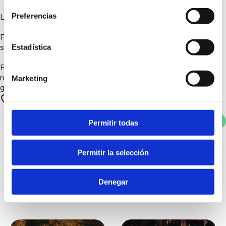
Preferencias
La actuacion consiste en dos fases:
FASE 1: Desbrozar y erradicar parte de las especies que no
son las propias del lugar
Estadística
FASE II; Reforestar con especies auroctonas a fin de
restablecer el ecosistema sostenible que devuelva la
Marketing
grandeza y esplendor al BARRANCO DE LA AZUCENA
2 apoyos
Votar
Permitir todas
Permitir la selección
También te puede
interesar...
Denegar