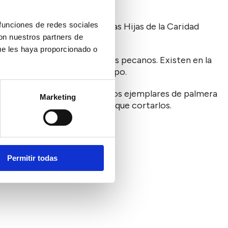
 funciones de redes sociales
sma. La finca fue donada a las Hijas de la Caridad
con nuestros partners de
ue les haya proporcionado o
aracterísticos son los nogales pecanos. Existen en la
ra comérselas como pasatiempo.
rojo que ha acabado con varios ejemplares de palmera
Marketing
rotura por lo que ha habido que cortarlos.
Permitir todas
el colegio.