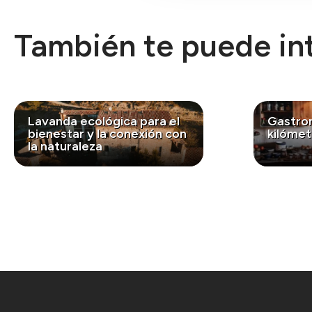
También te puede int
Lavanda ecológica para el
Gastro
bienestar y la conexión con
kilómet
la naturaleza