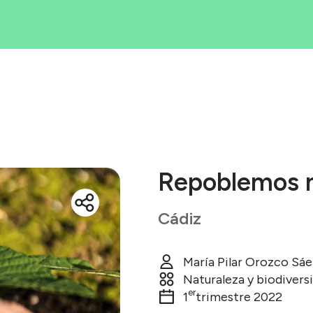
Iniciativas
rea tu iniciati
Blog
ué es Ecólatr
Repoblemos n
Cádiz
María Pilar Orozco Sá
Naturaleza y biodivers
er
1
trimestre 2022