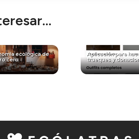
eresar...
nomía ecológica de
Aplicación para hac
ro cero
trueques y donacio