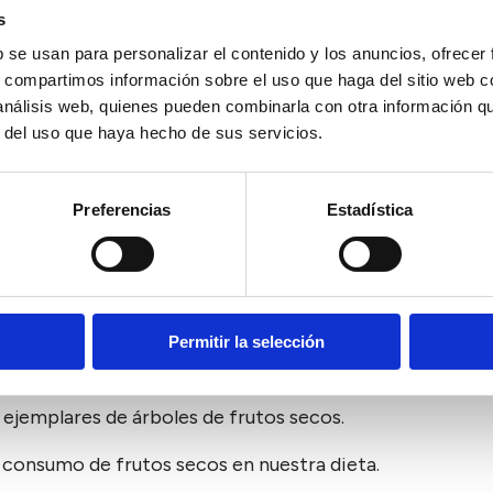
os de Algeciras, ya que fue fundado en 1917.
s
b se usan para personalizar el contenido y los anuncios, ofrecer
a de la Cruz” por presentar una Cruz en el centro de la mi
 se fundó el colegio.
s, compartimos información sobre el uso que haga del sitio web 
 análisis web, quienes pueden combinarla con otra información q
de especies de árboles y de entre todos ellos, los más c
r del uso que haya hecho de sus servicios.
as horas de recreo, nuestros alumnos buscan nueces pa
arecido por diversos motivos: plagas, como el picudo 
Preferencias
Estadística
rición del corazón, haciendo los árboles propensos a la 
 nos hemos decidido a:
entes especies de árboles y sus características.
Permitir la selección
ndo involucrando para ello a los alumnos más jóvenes d
jemplares de árboles de frutos secos.
onsumo de frutos secos en nuestra dieta.