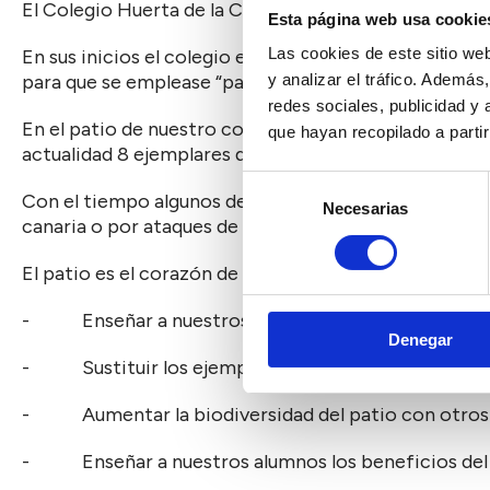
El Colegio Huerta de la Cruz es uno de los más antigu
Esta página web usa cookie
Las cookies de este sitio we
En sus inicios el colegio era una finca llamada “Huert
para que se emplease “para el bien de Algeciras” y así
y analizar el tráfico. Ademá
redes sociales, publicidad y
En el patio de nuestro colegio hay una gran variedad 
que hayan recopilado a parti
actualidad 8 ejemplares de gran tamaño y durante l
Selección
Con el tiempo algunos de nuestros árboles han desap
Necesarias
de
canaria o por ataques de hongos que ocasionan la pud
consentimiento
El patio es el corazón de nuestro colegio, por lo que
- Enseñar a nuestros alumnos a distinguir las difer
Denegar
- Sustituir los ejemplares que han ido desaparecie
- Aumentar la biodiversidad del patio con otros e
- Enseñar a nuestros alumnos los beneficios del c