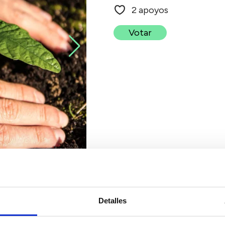
2 apoyos
Votar
Detalles