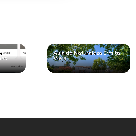
er
Aula de Naturaleza Ermita
nes
Vieja