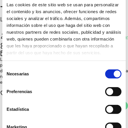
- Scouts 105 Bentaya
Las cookies de este sitio web se usan para personalizar
el contenido y los anuncios, ofrecer funciones de redes
Las Palmas
sociales y analizar el tráfico. Además, compartimos
información sobre el uso que haga del sitio web con
nuestros partners de redes sociales, publicidad y análisis
Asociación Juvenil Scouts Exploradores de
Chatear
web, quienes pueden combinarla con otra información
Gran Canaria Bentaya
que les haya proporcionado o que hayan recopilado a
partir del uso que haya hecho de sus servicios.
4º trimestre 2025
La sección scout 105 de Bentaya potencia el trabajo en
patrullas, liderazgo y responsabilidad mientras los jóvenes
Selección
desarrollan habilidades al aire libre. A través del contacto con la
Necesarias
de
naturaleza y especialidades prácticas, aprenden a valorar el
consentimiento
entorno y fomentan la educación ambiental.
Preferencias
22 apoyos
Votar
Estadística
Marketing