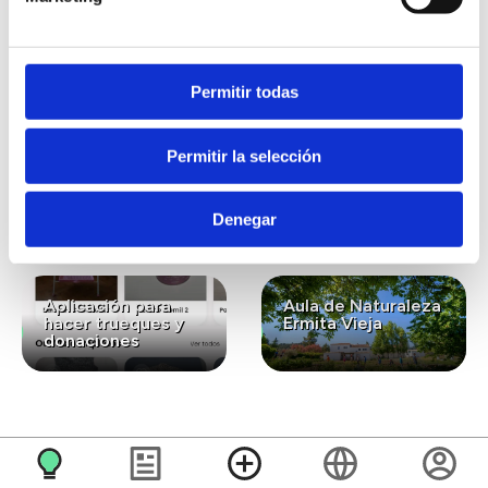
También te puede
interesar...
Permitir todas
Permitir la selección
Lavanda ecológica
Gastronomía
para el bienestar y
ecológica de
la conexión con la
kilómetro cero
naturaleza
Denegar
Aplicación para
Aula de Naturaleza
hacer trueques y
Ermita Vieja
donaciones