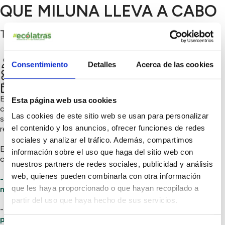
QUE MILUNA LLEVA A CABO
Toledo
ALEJANDRO BOSCH
Chatear
Consentimiento
Detalles
Acerca de las cookies
Sensibilización ambiental, Consumo responsable
4º trimestre 2022
En el Hotel Miluna apostamos por el esfuerzo y la implicación
Esta página web usa cookies
con nuestra gente y nuestro planeta. Nuestro
hotel
está, y
Las cookies de este sitio web se usan para personalizar
siempre estará, enfocado hacia la salud, la sostenibilidad, el
el contenido y los anuncios, ofrecer funciones de redes
reciclaje, la acción social y el cuidado del medio ambiente.
sociales y analizar el tráfico. Además, compartimos
En muestra de ello, he aquí algunas acciones de nuestro
información sobre el uso que haga del sitio web con
compromiso:
nuestros partners de redes sociales, publicidad y análisis
web, quienes pueden combinarla con otra información
- Proyectos de reforestación o conservación de espacios
que les haya proporcionado o que hayan recopilado a
naturales
partir del uso que haya hecho de sus servicios.
-
Proyectos de impulso de la actividad local: apoyo a
productores, artesanos, talleres, actividades, guías