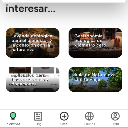
interesar...
Lavanda ecológica
Gastronomía
para el bienestar y
ecológica de
la conexión con la
kilómetro cero
naturaleza
Aplicación para
Aula de Naturaleza
hacer trueques y
Ermita Vieja
donaciones
Iniciativas
Blog
Crea
Qué es
Perfil