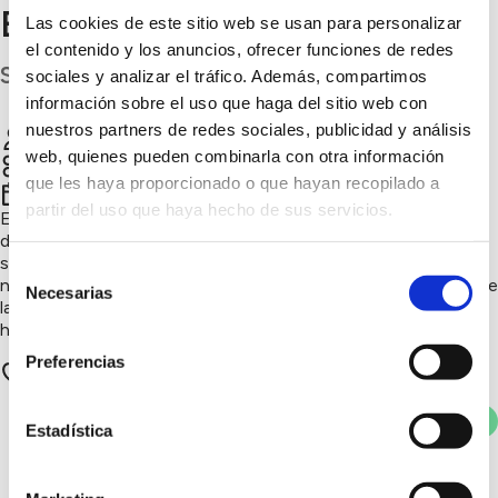
Barranco las Torres
Las cookies de este sitio web se usan para personalizar
el contenido y los anuncios, ofrecer funciones de redes
S.C. Tenerife
sociales y analizar el tráfico. Además, compartimos
información sobre el uso que haga del sitio web con
nuestros partners de redes sociales, publicidad y análisis
CEIP Barranco de las Torres
Chatear
web, quienes pueden combinarla con otra información
que les haya proporcionado o que hayan recopilado a
4º trimestre 2025
partir del uso que haya hecho de sus servicios.
En nuestro CEIP cultivamos nuestro propio huerto escolar,
donde el alumnado siembra, riega y aprende sobre
sostenibilidad, alimentación saludable y respeto por la
Selección
naturaleza. Un aula verde que florece con trabajo en equipo de
Necesarias
de
la mano de nuestra coordinadora de Infantil y encargada del
consentimiento
huerto.
Preferencias
0 apoyos
Votar
Estadística