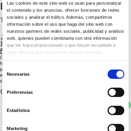
Las cookies de este sitio web se usan para personalizar
El Milagro
el contenido y los anuncios, ofrecer funciones de redes
sociales y analizar el tráfico. Además, compartimos
Toledo
información sobre el uso que haga del sitio web con
nuestros partners de redes sociales, publicidad y análisis
Dehesa El Milagro
Chatear
web, quienes pueden combinarla con otra información
que les haya proporcionado o que hayan recopilado a
4º trimestre 2025
partir del uso que haya hecho de sus servicios.
Granja ecológica que combina ganadería, agricultura y manejo
holístico para regenerar el suelo. Vacas, ovejas y gallinas
Selección
pastan en rotación, fertilizando la tierra y creando un
Necesarias
ecosistema equilibrado que produce alimentos sostenibles y
de
saludables.
consentimiento
1 apoyos
Preferencias
Votar
Estadística
También te puede
Marketing