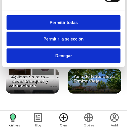
interesar...
Permitir todas
Lavanda ecológica
Gastronomía
Permitir la selección
para el bienestar y
ecológica de
la conexión con la
kilómetro cero
naturaleza
Denegar
Aplicación para
Aula de Naturaleza
hacer trueques y
Ermita Vieja
donaciones
Iniciativas
Blog
Crea
Qué es
Perfil