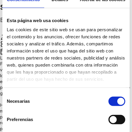
sostenibilidad
Badajoz
Esta página web usa cookies
Las cookies de este sitio web se usan para personalizar
U.p. Valencia del Ventoso
Chatear
el contenido y los anuncios, ofrecer funciones de redes
Sensibilización ambiental
sociales y analizar el tráfico. Además, compartimos
información sobre el uso que haga del sitio web con
2º trimestre 2021
La Universidad Popular junto con el Colegio Ezequiel
nuestros partners de redes sociales, publicidad y análisis
Fernández, ha puesto en marcha una iniciativa para poner en
web, quienes pueden combinarla con otra información
valor el entorno natural y sobre todo crear conciencia entre
que les haya proporcionado o que hayan recopilado a
los más pequeños, a partir de la investigación de la dehesa
partir del uso que haya hecho de sus servicios.
extremeña y las encinas de nuestra localidad. Una serie de
palabras autóctonas que se han ido transmitiendo a través de
generaciones.
Selección
Necesarias
de
Hemos llevado un trozo de naturaleza a la escuela y ellos
consentimiento
mismos han sido partícipes de esta actividad, escribiendo sus
propias palabras con definición en las bellotas de papel
Preferencias
reciclado que les hemos entregado. Por lo tanto hemos
promovido la, sostenibilidad, el reciclaje y ecologismo en las