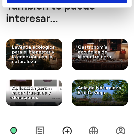
También te puede
interesar...
Lavanda ecológica
Gastronomía
para el bienestar y
ecológica de
la conexión con la
kilómetro cero
naturaleza
Aplicación para
Aula de Naturaleza
hacer trueques y
Ermita Vieja
donaciones