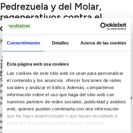
Pedrezuela y del Molar,
regenerativos contra el
cambio climático
Madrid
Consentimiento
Detalles
Acerca de las cookies
Leonardo Donoso
Chatear
Esta página web usa cookies
Sensibilización ambiental, Soluciones circulares
4º trimestre 2022
Las cookies de este sitio web se usan para personalizar
Son dos proyectos en uno: ahora trabajamos en el ceip Santa
el contenido y los anuncios, ofrecer funciones de redes
Anda de Pedrezuela y en el ceip Virgen del Remolino en El
sociales y analizar el tráfico. Además, compartimos
Molar, pero buscamos más visibilidad y más medios porque
información sobre el uso que haga del sitio web con
queremos establecer una red de huertos escolares en la Sierra
nuestros partners de redes sociales, publicidad y análisis
Norte.
web, quienes pueden combinarla con otra información
Es un proyecto #ecólatra porque fomenta la colaboración
que les haya proporcionado o que hayan recopilado a
entre todos, porque más precisamente nos centramos en
partir del uso que haya hecho de sus servicios.
enseñar educación ambiental de kms 0, arte orgánico,