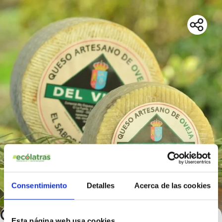
Consentimiento
Detalles
Acerca de las cookies
Quesos Artesanos del Vidal:
Esta página web usa cookies