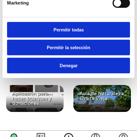
Marketing
También te puede
interesar...
Permitir todas
Permitir la selección
Lavanda ecológica
Gastronomía
para el bienestar y
ecológica de
la conexión con la
kilómetro cero
Denegar
naturaleza
Aplicación para
Aula de Naturaleza
hacer trueques y
Ermita Vieja
donaciones