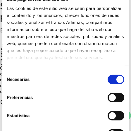
Sabor de campo, leche de
Las cookies de este sitio web se usan para personalizar
pasto
el contenido y los anuncios, ofrecer funciones de redes
sociales y analizar el tráfico. Además, compartimos
Burgos
información sobre el uso que haga del sitio web con
nuestros partners de redes sociales, publicidad y análisis
web, quienes pueden combinarla con otra información
Quesos Artesanos Vidal
Chatear
que les haya proporcionado o que hayan recopilado a
partir del uso que haya hecho de sus servicios.
4º trimestre 2025
Quesos elaborados artesanalmente con leche de ovejas
Selección
churras alimentadas con pastos propios. Producción familiar,
Necesarias
natural y de proximidad, que apuesta por la ganadería
de
extensiva, el bienestar animal y la transformación sostenible
consentimiento
desde la granja.
Preferencias
1 apoyos
Votar
Estadística