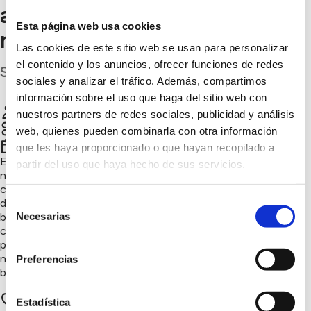
apostando por la calidad y lo
Esta página web usa cookies
natural
Las cookies de este sitio web se usan para personalizar
el contenido y los anuncios, ofrecer funciones de redes
S.C. Tenerife
sociales y analizar el tráfico. Además, compartimos
información sobre el uso que haga del sitio web con
Granja Los Barbusanos
Chatear
nuestros partners de redes sociales, publicidad y análisis
Naturaleza y biodiversidad, Consumo responsable
web, quienes pueden combinarla con otra información
4º trimestre 2022
que les haya proporcionado o que hayan recopilado a
Empresa familiar sostenible, natural y apostando por lo
partir del uso que haya hecho de sus servicios.
nuestro. Somos una explotación ganadera de Cabra Palmera
con alimentación aprovechando todos los recursos naturales
Selección
del lugar como los pastos (tedera, hinojo...) y el monte (faya,
Necesarias
brezo...), Elaboramos queso de leche cruda de cabra palmera,
de
con cuajo natural de cabrito y lo ahumamos con acícula del
consentimiento
pino canario , otro recurso que aprovechamos de nuestra
naturaleza. Siempre apoyando nuestras tradiciones y el
Preferencias
bienestar animal.
3 apoyos
Estadística