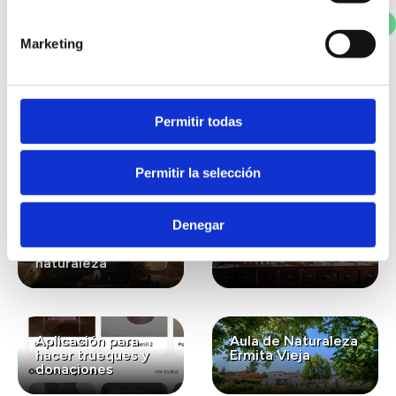
Votar
Marketing
También te puede
Permitir todas
interesar...
Permitir la selección
Lavanda ecológica
Gastronomía
Denegar
para el bienestar y
ecológica de
la conexión con la
kilómetro cero
naturaleza
Aplicación para
Aula de Naturaleza
hacer trueques y
Ermita Vieja
donaciones