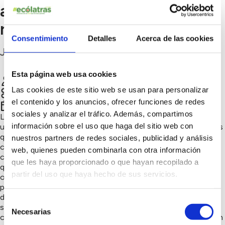
aprende el manejo
responsable de las pilas
Consentimiento
Detalles
Acerca de las cookies
Jaén
Esta página web usa cookies
Grupo Scout La Peña Martos
Chatear
Las cookies de este sitio web se usan para personalizar
Sensibilización ambiental, Naturaleza y biodiversidad
el contenido y los anuncios, ofrecer funciones de redes
er
1
trimestre 2026
sociales y analizar el tráfico. Además, compartimos
Los miembros del Grupo Scout La Peña Martos asistimos a
información sobre el uso que haga del sitio web con
una charla sobre el manejo adecuado de las pilas y aprendimos
que un gesto pequeño puede tener un gran impacto en el
nuestros partners de redes sociales, publicidad y análisis
cuidado del medio ambiente. Durante la actividad
web, quienes pueden combinarla con otra información
comprendimos que las pilas son altamente contaminantes y
que les haya proporcionado o que hayan recopilado a
que nunca deben tirarse a la basura orgánica ni mezclarse con
partir del uso que haya hecho de sus servicios.
otros residuos, ya que contienen sustancias tóxicas que
pueden filtrarse al suelo y al agua. Estas sustancias pueden
dañar las plantas, afectar a los animales e incluso perjudicar la
Selección
salud de las personas. También aprendimos que existen
Necesarias
de
contenedores especiales para pilas usadas que se encuentran