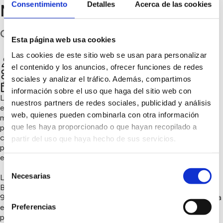
Consentimiento
Detalles
Acerca de las cookies
Magia del Reciclaje
Granada
Esta página web usa cookies
Las cookies de este sitio web se usan para personalizar
CEIP RAFAEL PEREZ DEL ALAMO
Chatear
el contenido y los anuncios, ofrecer funciones de redes
Sensibilización ambiental, Consumo responsable
sociales y analizar el tráfico. Además, compartimos
4º trimestre 2024
información sobre el uso que haga del sitio web con
La educación ambiental y la sostenibilidad se han convertido
nuestros partners de redes sociales, publicidad y análisis
en pilares fundamentales para el desarrollo de una sociedad
web, quienes pueden combinarla con otra información
mas consciente y responsable con el medio ambiente. Este
que les haya proporcionado o que hayan recopilado a
proyecto tiene como objetivo principal fomentar la
conciencia ecológica y la creatividad en el alumnado de
partir del uso que haya hecho de sus servicios.
primaria promoviendo el uso de materiales reciclados para la
elaboración de un Belén navideño.
Selección
Necesarias
Los materiales necesarios para la elaboración de este eco-
de
Belén son proporcionados por las familias del alumnado y un
consentimiento
98% de ellos son materiales reciclados. Ese 2% necesario para
Preferencias
el montaje lo proporciona el centro, esos materiales son :
pegamentos, silicona, cartulinas, fieltro, papel continuo de