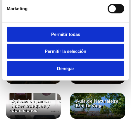
Marketing
También te puede
interesar...
Permitir todas
Permitir la selección
Lavanda ecológica
Gastronomía
para el bienestar y
ecológica de
Denegar
la conexión con la
kilómetro cero
naturaleza
Aplicación para
Aula de Naturaleza
hacer trueques y
Ermita Vieja
donaciones