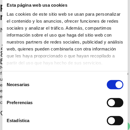
patrimonio rural con una
Esta página web usa cookies
mirada sostenible
Las cookies de este sitio web se usan para personalizar
el contenido y los anuncios, ofrecer funciones de redes
sociales y analizar el tráfico. Además, compartimos
Navarra
información sobre el uso que haga del sitio web con
nuestros partners de redes sociales, publicidad y análisis
Mirador de Deyo
Chatear
web, quienes pueden combinarla con otra información
Soluciones circulares, Consumo responsable
que les haya proporcionado o que hayan recopilado a
2º trimestre 2026
partir del uso que haya hecho de sus servicios.
Mirador de Deyo nace de la recuperación de una antigua casa
familiar en Villamayor de Monjardín (Navarra), transformada en
Selección
un hotel boutique que combina patrimonio, eficiencia
Necesarias
energética y respeto por el entorno. El proyecto apuesta por
de
energías renovables, gestión responsable del agua, movilidad
consentimiento
eléctrica, comercio local y reducción de residuos,
contribuyendo a mantener vivo el medio rural navarro.
Preferencias
1 apoyos
Estadística
Votar