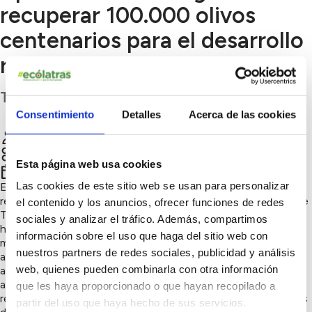
recuperar 100.000 olivos
centenarios para el desarrollo
rural
Teruel
Consentimiento
Detalles
Acerca de las cookies
Comunicación Apadrinaunolivo.org
Chatear
Naturaleza y biodiversidad, Innovación sostenible
Esta página web usa cookies
4º trimestre 2023
Las cookies de este sitio web se usan para personalizar
El propósito en Apadrinaunolivo.org nace con el fin de
recuperar 100.000 olivos abandonados en Oliete, provincia de
el contenido y los anuncios, ofrecer funciones de redes
Teruel. Debido al éxodo rural actualmente cuenta con 360
sociales y analizar el tráfico. Además, compartimos
habitantes. El propósito de desarrollo rural se basa en un
información sobre el uso que haga del sitio web con
modelo innovador, solidario, social y sostenible, como es el
nuestros partners de redes sociales, publicidad y análisis
apadrinamiento de esos olivares. Con los 60€ de donación
web, quienes pueden combinarla con otra información
anual de las casi 7.000 madrinas y padrinos que nos han
apoyado en estos 9 años hemos logrado son 16.000 olivos
que les haya proporcionado o que hayan recopilado a
recuperados; 27 familias empleadas; 6,9 millones de toneladas
partir del uso que haya hecho de sus servicios.