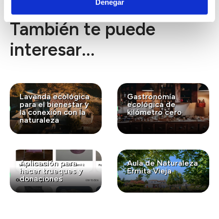
Denegar
También te puede
interesar...
Lavanda ecológica
Gastronomía
para el bienestar y
ecológica de
la conexión con la
kilómetro cero
naturaleza
Aplicación para
Aula de Naturaleza
hacer trueques y
Ermita Vieja
donaciones