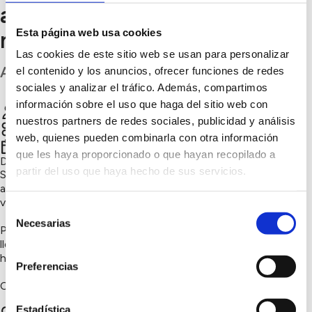
asesinaes pola violencia
Esta página web usa cookies
machista
Las cookies de este sitio web se usan para personalizar
Asturias
el contenido y los anuncios, ofrecer funciones de redes
sociales y analizar el tráfico. Además, compartimos
información sobre el uso que haga del sitio web con
Montse
Chatear
nuestros partners de redes sociales, publicidad y análisis
Sensibilización ambiental, Naturaleza y biodiversidad
web, quienes pueden combinarla con otra información
2º trimestre 2026
que les haya proporcionado o que hayan recopilado a
Día y hora:
28/11/2026 11:30
partir del uso que haya hecho de sus servicios.
Soy la promotora y gestora de un bosque de arboles
autoztonos en memoria de les muyeres asesinaes pola
violencia machista.
Selección
Necesarias
de
Plantamos arboles autoctonos (Roble, Avellano, Castaños)
consentimiento
llevamos plantados unos 100 árboles en una zona donde no
había.
Preferencias
Creamos un bosque nuevo con la ayuda de voluntarios .
Estadística