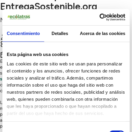
EntregaSostenible.org
Madrid
Consentimiento
Detalles
Acerca de las cookies
Empresas por la Movilidad Sostenible
Chatear
Sensibilización ambiental, Consumo responsable,
Innovación sostenible
2º trimestre 2026
Esta página web usa cookies
Entregasostenible.org es un movimiento cuyo propósito
Las cookies de este sitio web se usan para personalizar
es
promover un consumo responsable
entre la
el contenido y los anuncios, ofrecer funciones de redes
sociedad,
fomentar mayor compromiso con la
sociales y analizar el tráfico. Además, compartimos
sostenibilidad
entre las organizaciones y empoderar a los
consumidores como agentes de cambio con su decisión de
información sobre el uso que haga del sitio web con
compra.
nuestros partners de redes sociales, publicidad y análisis
web, quienes pueden combinarla con otra información
Las organizaciones que se unen a este movimiento firman un
que les haya proporcionado o que hayan recopilado a
manifiesto en el que voluntariamente se comprometen a
partir del uso que haya hecho de sus servicios.
promover prácticas que contribuyan a reducir el impacto
ambiental asociado a la comercialización y entrega de
productos.
Selección