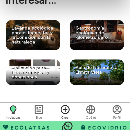
interesar...
Lavanda ecológica
Gastronomía
para el bienestar y
ecológica de
la conexión con la
kilómetro cero
naturaleza
Aplicación para
Aula de Naturaleza
hacer trueques y
Ermita Vieja
donaciones
Iniciativas
Blog
Crea
Qué es
Perfil