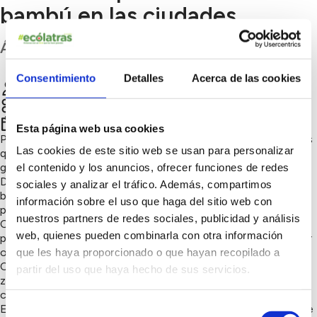
bambú en las ciudades.
Álava
Consentimiento
Detalles
Acerca de las cookies
Ivan Platas
Chatear
Naturaleza y biodiversidad
er
1
trimestre 2020
Esta página web usa cookies
Purificar el aire de la ciudad. Lograr espacios verdes atractivos
Las cookies de este sitio web se usan para personalizar
que sirvan de reclamo turistico. Utilizar el subproducto para
generar energía para la ciudad (carbon o pellet de bambú)
el contenido y los anuncios, ofrecer funciones de redes
Desarrollar talleres para aprender a construir bicicletas de
sociales y analizar el tráfico. Además, compartimos
bambú y otros productos. Generar una nueva industria con
información sobre el uso que haga del sitio web con
pequeños talleres produciendo productos de bambú
nuestros partners de redes sociales, publicidad y análisis
Crear pulmones naturales en la ciudad para purificar el aire
web, quienes pueden combinarla con otra información
plantando bambú ya que este captura más CO2 que cualquier
otro arbol o planta.
que les haya proporcionado o que hayan recopilado a
Crear pulmones naturales en la ciudad plantando bambú en
partir del uso que haya hecho de sus servicios.
zonas o parcelas en desuso, en medianas o laterales de
carreteras o en jardines.
Selección
El bambú genera 35% más de oxígeno y captura más CO2 que