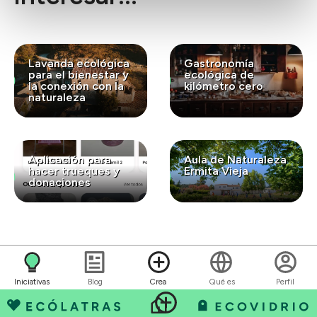
Lavanda ecológica
Gastronomía
para el bienestar y
ecológica de
la conexión con la
kilómetro cero
naturaleza
Aplicación para
Aula de Naturaleza
hacer trueques y
Ermita Vieja
donaciones
Iniciativas
Blog
Crea
Qué es
Perfil