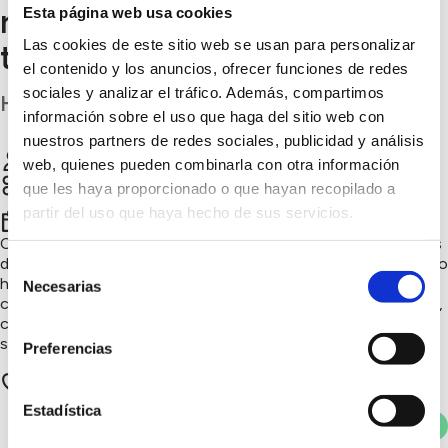
recuperan las variedades
Esta página web usa cookies
Las cookies de este sitio web se usan para personalizar
tradicionales del Sobrarbe
el contenido y los anuncios, ofrecer funciones de redes
sociales y analizar el tráfico. Además, compartimos
Huesca
información sobre el uso que haga del sitio web con
nuestros partners de redes sociales, publicidad y análisis
Eco Fes De nuestra granja a tu mesa
Chatear
web, quienes pueden combinarla con otra información
Naturaleza y biodiversidad, Consumo responsable,
que les haya proporcionado o que hayan recopilado a
Innovación sostenible
partir del uso que haya hecho de sus servicios.
er
3
trimestre 2026
Con más de 500 árboles y 35 variedades de manzana, muchas
de ellas tradicionales y autóctonas, EcoFes recupera el cultivo
Selección
histórico del Sobrarbe mediante agricultura ecológica
Necesarias
de
certificada. Un proyecto que protege la biodiversidad agrícola,
consentimiento
conserva variedades locales y demuestra que tradición y
sostenibilidad pueden crecer de la mano.
Preferencias
0 apoyos
Estadística
Votar