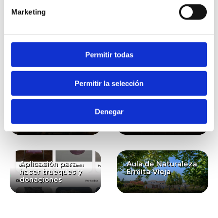
Marketing
También te puede
interesar...
Permitir todas
Permitir la selección
Lavanda ecológica
Gastronomía
para el bienestar y
ecológica de
Denegar
la conexión con la
kilómetro cero
naturaleza
Aplicación para
Aula de Naturaleza
hacer trueques y
Ermita Vieja
donaciones