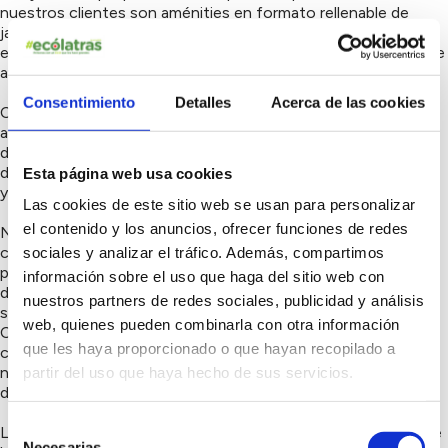
nuestros clientes son aménities en formato rellenable de
jabón ecológico de la marca Giura, que son jabones
ecológicos y hechos con elementos naturales de romero y de
avena.
Consentimiento
Detalles
Acerca de las cookies
Colaboramos estrechamente con agricultores locales,
adquiriendo productos de un huerto externo para nuestros
desayunos y cenas. Esta acción no solo garantiza la frescura
de los productos, sino que también impulsa la economía local
Esta página web usa cookies
y fortalece los lazos en nuestra comunidad.
Las cookies de este sitio web se usan para personalizar
el contenido y los anuncios, ofrecer funciones de redes
Nuestra apuesta por el comercio local se refleja en la
colaboración con pescadores y carniceros de la zona,
sociales y analizar el tráfico. Además, compartimos
promoviendo productos locales y de km 0 en el restaurante
información sobre el uso que haga del sitio web con
del hotel. Algunos ejemplos de los productos que utilizamos
nuestros partners de redes sociales, publicidad y análisis
son: ternera de Gerona, Anchoas de la Escala , pescado de la
web, quienes pueden combinarla con otra información
Costa Brava, quesos de Gerona, vinos del Ampurdá. La
que les haya proporcionado o que hayan recopilado a
contratación de personal local para el funcionamiento de
nuestro hotel y restaurante refuerza el compromiso con el
partir del uso que haya hecho de sus servicios.
desarrollo económico de la comunidad.
Selección
La iluminación del hotel se gestiona eficientemente mediante
Necesarias