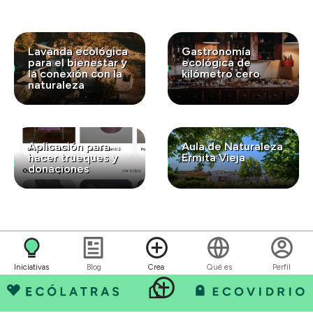
Lavanda ecológica
Gastronomía
para el bienestar y
ecológica de
la conexión con la
kilómetro cero
naturaleza
Aplicación para
Aula de Naturaleza
hacer trueques y
Ermita Vieja
donaciones
Iniciativas
Blog
Crea
Qué es
Perfil