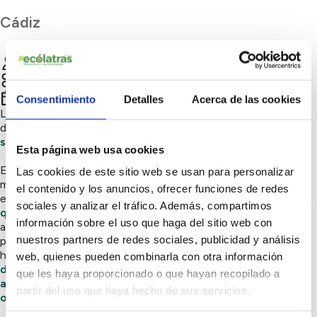
Cádiz
La Alternativa Ecotienda
Chatear
Consumo responsable
er
1
trimestre 2022
Consentimiento
Detalles
Acerca de las cookies
La Alternativa Ecotienda es una tienda que se dedica a la
difusión y venta de
productos ecológicos, de proximidad y
sostenibles.
Esta página web usa cookies
Estamos firmemente convencidos de que podemos hacer
Las cookies de este sitio web se usan para personalizar
mucho en relación al medio ambiente: por ejemplo, podemos
el contenido y los anuncios, ofrecer funciones de redes
elegir lo que queremos consumir preguntándonos por
dónde,
sociales y analizar el tráfico. Además, compartimos
quiénes y cómo
han producido los alimentos que comemos,
información sobre el uso que haga del sitio web con
así como los cosméticos que utilizamos y todos los
nuestros partners de redes sociales, publicidad y análisis
productos que compramos. Si tomamos en serio nuestros
hábitos alimentarios y de consumo podemos
reducir el nivel
web, quienes pueden combinarla con otra información
de emisiones que producimos y ganar en salud.
Por tanto,
que les haya proporcionado o que hayan recopilado a
apoyamos el comercio local, la elaboración artesanal,
partir del uso que haya hecho de sus servicios.
organica y natural para el cuidado de nuestro planeta.