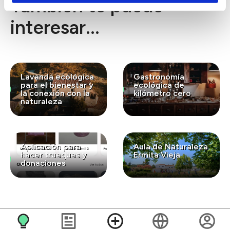
También te puede
interesar...
Lavanda ecológica
Gastronomía
para el bienestar y
ecológica de
la conexión con la
kilómetro cero
naturaleza
Aplicación para
Aula de Naturaleza
hacer trueques y
Ermita Vieja
donaciones