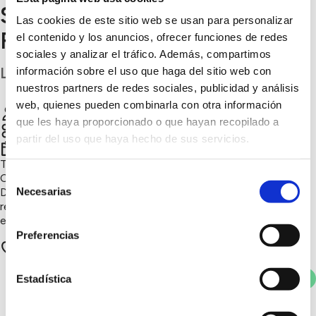
Selva de Doramas” -
Las cookies de este sitio web se usan para personalizar
Fotografía ambiental
el contenido y los anuncios, ofrecer funciones de redes
sociales y analizar el tráfico. Además, compartimos
Las Palmas
información sobre el uso que haga del sitio web con
nuestros partners de redes sociales, publicidad y análisis
web, quienes pueden combinarla con otra información
Colectivo Turcón
Chatear
que les haya proporcionado o que hayan recopilado a
partir del uso que haya hecho de sus servicios.
4º trimestre 2025
Turcón colabora en la exposición de fotógrafía en el Centro
Selección
Cívico de Jinámar, mostrando la laurisilva del Parque Rural de
Necesarias
Doramas. Del 5 al 22 de noviembre, la muestra divulgativa
de
resalta la biodiversidad y la importancia de conservar este
consentimiento
ecosistema único.
Preferencias
3 apoyos
Votar
Estadística