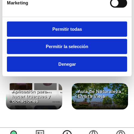
Marketing
También te puede
interesar...
Permitir todas
Permitir la selección
Lavanda ecológica
Gastronomía
para el bienestar y
ecológica de
la conexión con la
kilómetro cero
Denegar
naturaleza
Aplicación para
Aula de Naturaleza
hacer trueques y
Ermita Vieja
donaciones