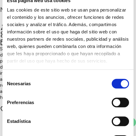
Esta página web usa cookies
Madrid
Las cookies de este sitio web se usan para personalizar
el contenido y los anuncios, ofrecer funciones de redes
sociales y analizar el tráfico. Además, compartimos
IES Carmen Martín Gaite
Chatear
información sobre el uso que haga del sitio web con
Sensibilización ambiental, Naturaleza y biodiversidad
nuestros partners de redes sociales, publicidad y análisis
4º trimestre 2022
web, quienes pueden combinarla con otra información
Somos un grupo de estudiantes del IES Carmen Martín Gaite
que les haya proporcionado o que hayan recopilado a
de Moralzarzal. Un día se nos ocurrió que queríamos plantar
patatas y, como no podíamos plantarlas en nuestras casas,
partir del uso que haya hecho de sus servicios.
decidimos plantear a una profesora hacer un huerto en el
instituto. Poco a poco fuimos evolucionando hasta que se
Selección
apuntó mucha gente. En nuestro primer año hemos
Necesarias
de
recolectado lechugas, tomates y fresas. Nos gustaría
aprender más sobre cómo sacarle más partido a nuestro
consentimiento
huerto.
Preferencias
19 apoyos
Estadística
Votar