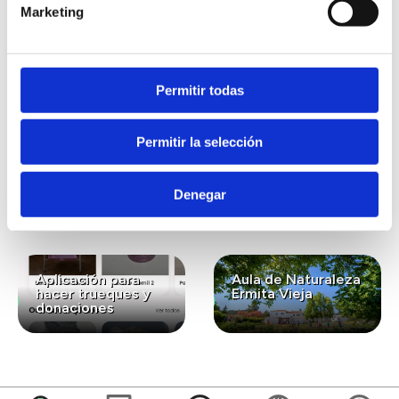
Marketing
También te puede
interesar...
Permitir todas
Permitir la selección
Lavanda ecológica
Gastronomía
para el bienestar y
ecológica de
la conexión con la
kilómetro cero
Denegar
naturaleza
Aplicación para
Aula de Naturaleza
hacer trueques y
Ermita Vieja
donaciones